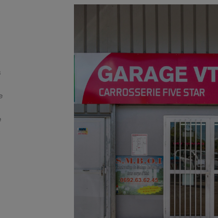
s
e
e